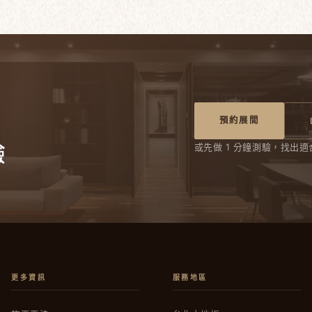
預約展間
驗
或先做 1 分鐘測驗，找出適
更多資訊
服務地區