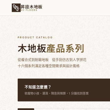
昇詮木地板
SC FLOORS
PRODUCT CATALOG
木地板
產品系列
從複合式到耐磨地板 從手刮仿古到人字拼花
十六個系列滿足各種空間需求與設計風格
不知道怎麼選？
依寵物小孩、潮濕、隔音與預算，1 分鐘找到答案