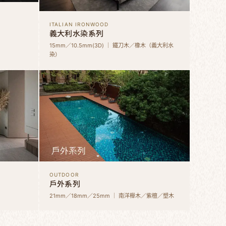
ITALIAN IRONWOOD
義大利水染系列
15mm／10.5mm(3D) ｜ 鐵刀木／橡木（義大利水
染）
OUTDOOR
戶外系列
21mm／18mm／25mm ｜ 南洋櫸木／紫檀／塑木