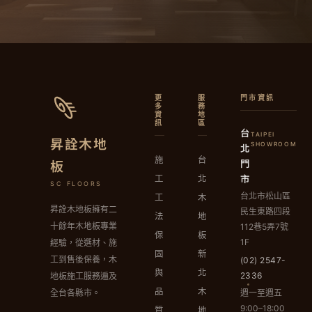
更
服
門市資訊
多
務
資
地
訊
區
台
TAIPEI
昇詮木地
北
SHOWROOM
施
台
門
板
市
工
北
SC FLOORS
台北市松山區
工
木
昇詮木地板擁有二
民生東路四段
法
地
十餘年木地板專業
112巷5弄7號
保
板
1F
經驗，從選材、施
固
新
工到售後保養，木
(02) 2547-
與
北
2336
地板施工服務遍及
品
木
週一至週五
全台各縣市。
9:00–18:00
質
地