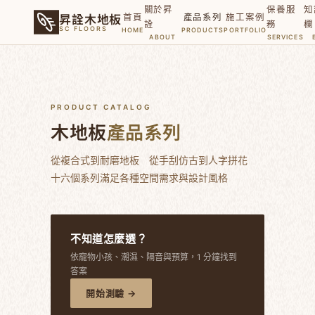
關於昇
保養服
知
昇詮木地板
首頁
產品系列
施工案例
詮
務
欄
SC FLOORS
HOME
PRODUCTS
PORTFOLIO
ABOUT
SERVICES
PRODUCT CATALOG
木地板
產品系列
從複合式到耐磨地板 從手刮仿古到人字拼花
十六個系列滿足各種空間需求與設計風格
不知道怎麼選？
依寵物小孩、潮濕、隔音與預算，1 分鐘找到
答案
開始測驗 →