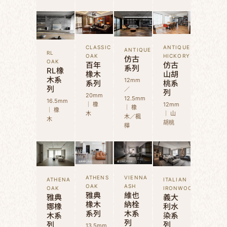
CLASSIC
ANTIQUE
ANTIQUE
RL
OAK
HICKORY
仿古
OAK
百年
仿古
系列
RL橡
橡木
山胡
木系
12mm
系列
桃系
列
／
列
20mm
12.5mm
16.5mm
｜ 橡
12mm
｜ 橡
｜ 橡
木
｜ 山
木／楓
木
胡桃
樺
ATHENS
VIENNA
ATHENA
ITALIAN
OAK
ASH
OAK
IRONWOOD
雅典
維也
雅典
義大
橡木
納栓
娜橡
利水
系列
木系
木系
染系
列
列
列
13.5mm