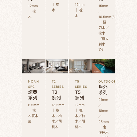
｜ 橡
12mm
12mm
15mm
木
｜ 栓
｜ 橡
／
木
木
10.5mm(3D)
｜ 鐵
刀木／
橡木
（義大
利水
染）
NOAH
T2
T5
OUTDOOR
戶外
SPC
SERIES
SERIES
諾亞
T2
T5
系列
系列
系列
系列
21mm
6.5mm
13.5mm
12mm
／
｜ 橡
｜ 橡
｜ 橡
18mm
木實木
木／柚
木／柚
／
皮
木／胡
木／胡
25mm
桃木
桃木
｜ 南
洋櫸木