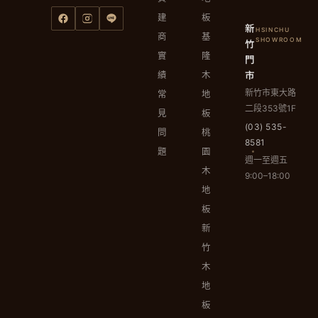
建
板
新
HSINCHU
商
基
竹
SHOWROOM
實
隆
門
市
績
木
新竹市東大路
常
地
二段353號1F
見
板
(03) 535-
問
桃
8581
題
園
週一至週五
木
9:00–18:00
地
板
新
竹
木
地
板