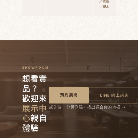
／紫檀
／塑木
SHOWROOM
想看實
品？
歡迎來
預約展間
LINE 線上諮詢
展示中
或先做 1 分鐘測驗，找出適合你的地板 →
心
親自
體驗