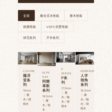
全部
複合式木地板
實木地板
耐磨地板
VSPC石塑地板
拼花系列
戶外系列
P
LOUVRE
HERRINGBONE
ALPS
SERIES
羅浮
人字
P系
OAK
宮系
倒角
阿爾
列
列
系列
卑斯
17.5mm
系列
15mm
16.5mm
｜ 橡
｜ 橡
｜ 橡
18.5mm
木／柚
木 / 胡
木／柚
｜ 橡
木／胡
桃木
木／胡
木／栓
桃木
桃木
木