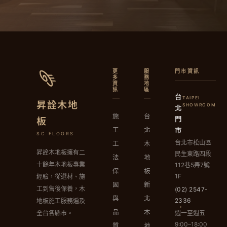
更
服
門市資訊
多
務
資
地
訊
區
台
TAIPEI
昇詮木地
北
SHOWROOM
施
台
門
板
市
工
北
SC FLOORS
台北市松山區
工
木
昇詮木地板擁有二
民生東路四段
法
地
十餘年木地板專業
112巷5弄7號
保
板
1F
經驗，從選材、施
固
新
工到售後保養，木
(02) 2547-
與
北
2336
地板施工服務遍及
品
木
週一至週五
全台各縣市。
9:00–18:00
質
地