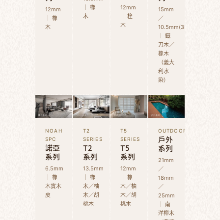
｜ 橡
12mm
12mm
15mm
木
｜ 栓
｜ 橡
／
木
木
10.5mm(3D)
｜ 鐵
刀木／
橡木
（義大
利水
染）
NOAH
T2
T5
OUTDOOR
戶外
SPC
SERIES
SERIES
諾亞
T2
T5
系列
系列
系列
系列
21mm
6.5mm
13.5mm
12mm
／
｜ 橡
｜ 橡
｜ 橡
18mm
木實木
木／柚
木／柚
／
皮
木／胡
木／胡
25mm
桃木
桃木
｜ 南
洋櫸木