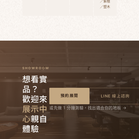
／紫檀
／塑木
SHOWROOM
想看實
品？
歡迎來
預約展間
LINE 線上諮詢
展示中
或先做 1 分鐘測驗，找出適合你的地板 →
心
親自
體驗