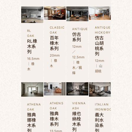
CLASSIC
ANTIQUE
ANTIQUE
RL
OAK
HICKORY
仿古
OAK
百年
仿古
系列
RL橡
橡木
山胡
木系
12mm
系列
桃系
列
／
列
20mm
12.5mm
16.5mm
｜ 橡
12mm
｜ 橡
｜ 橡
木
｜ 山
木／楓
木
胡桃
樺
ATHENS
VIENNA
ATHENA
ITALIAN
OAK
ASH
OAK
IRONWOOD
雅典
維也
雅典
義大
橡木
納栓
娜橡
利水
系列
木系
木系
染系
列
列
列
13.5mm