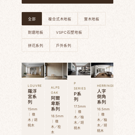
全部
複合式木地板
實木地板
耐磨地板
VSPC石塑地板
拼花系列
戶外系列
P
LOUVRE
HERRINGBONE
ALPS
SERIES
羅浮
人字
P系
OAK
宮系
倒角
阿爾
列
列
系列
卑斯
17.5mm
系列
15mm
16.5mm
｜ 橡
｜ 橡
｜ 橡
18.5mm
木／柚
木 / 胡
木／柚
｜ 橡
木／胡
桃木
木／胡
木／栓
桃木
桃木
木