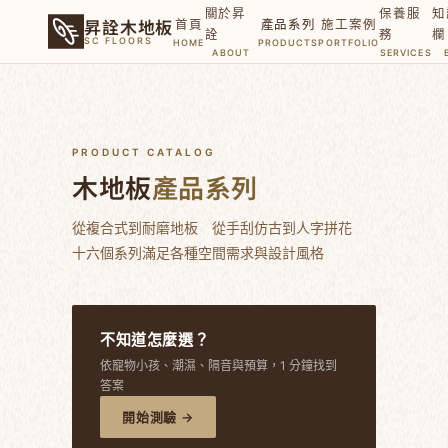
關於昇
保養服
知
昇詮木地板
首頁
產品系列
施工案例
詮
務
欄
SC FLOORS
HOME
PRODUCTS
PORTFOLIO
ABOUT
SERVICES
PRODUCT CATALOG
木地板
產品系列
從複合式到耐磨地板 從手刮仿古到人字拼花
十六個系列滿足各種空間需求與設計風格
不知道怎麼選？
依寵物小孩、潮濕、隔音與預算，1 分鐘找到
答案
開始測驗 →