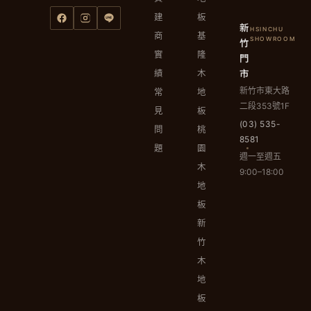
建
板
新
HSINCHU
商
基
竹
SHOWROOM
實
隆
門
市
績
木
新竹市東大路
常
地
二段353號1F
見
板
(03) 535-
問
桃
8581
題
園
週一至週五
木
9:00–18:00
地
板
新
竹
木
地
板