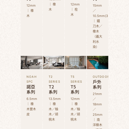
｜ 橡
12mm
12mm
15mm
木
｜ 栓
｜ 橡
／
木
木
10.5mm(3D)
｜ 鐵
刀木／
橡木
（義大
利水
染）
NOAH
T2
T5
OUTDOOR
戶外
SPC
SERIES
SERIES
諾亞
T2
T5
系列
系列
系列
系列
21mm
6.5mm
13.5mm
12mm
／
｜ 橡
｜ 橡
｜ 橡
18mm
木實木
木／柚
木／柚
／
皮
木／胡
木／胡
25mm
桃木
桃木
｜ 南
洋櫸木