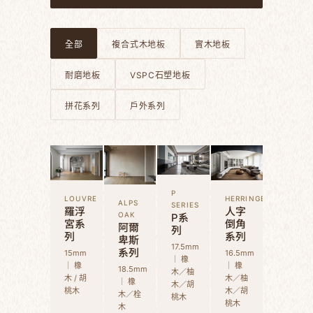
全部
複合式木地板
實木地板
耐磨地板
VSPC石塑地板
拼花系列
戶外系列
P
LOUVRE
HERRINGBONE
ALPS
SERIES
羅浮
人字
P系
OAK
宮系
倒角
阿爾
列
列
系列
卑斯
17.5mm
系列
15mm
16.5mm
｜ 橡
｜ 橡
｜ 橡
18.5mm
木／柚
木 / 胡
木／柚
｜ 橡
木／胡
桃木
木／胡
木／栓
桃木
桃木
木