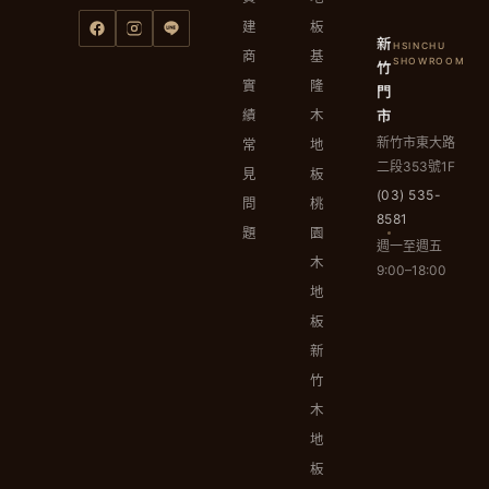
建
板
新
HSINCHU
商
基
竹
SHOWROOM
實
隆
門
市
績
木
新竹市東大路
常
地
二段353號1F
見
板
(03) 535-
問
桃
8581
題
園
週一至週五
木
9:00–18:00
地
板
新
竹
木
地
板