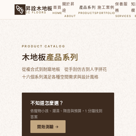
關於昇
保養服
知
昇詮木地板
首頁
產品系列
施工案例
詮
務
欄
SC FLOORS
HOME
PRODUCTS
PORTFOLIO
ABOUT
SERVICES
PRODUCT CATALOG
木地板
產品系列
從複合式到耐磨地板 從手刮仿古到人字拼花
十六個系列滿足各種空間需求與設計風格
不知道怎麼選？
依寵物小孩、潮濕、隔音與預算，1 分鐘找到
答案
開始測驗 →