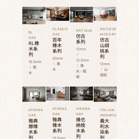
CLASSIC
ANTIQUE
ANTIQUE
RL
OAK
HICKORY
仿古
OAK
百年
仿古
系列
RL橡
橡木
山胡
木系
12mm
系列
桃系
列
／
列
20mm
12.5mm
16.5mm
｜ 橡
12mm
｜ 橡
｜ 橡
木
｜ 山
木／楓
木
胡桃
樺
ATHENS
VIENNA
ATHENA
ITALIAN
OAK
ASH
OAK
IRONWOOD
雅典
維也
雅典
義大
橡木
納栓
娜橡
利水
系列
木系
木系
染系
列
列
列
13.5mm