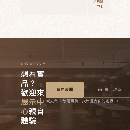
／紫檀
／塑木
SHOWROOM
想看實
品？
歡迎來
預約展間
LINE 線上諮詢
展示中
或先做 1 分鐘測驗，找出適合你的地板 →
心
親自
體驗