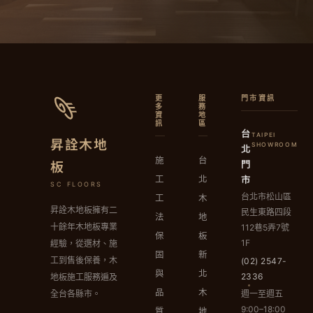
更
服
門市資訊
多
務
資
地
訊
區
台
TAIPEI
昇詮木地
北
SHOWROOM
施
台
門
板
市
工
北
SC FLOORS
台北市松山區
工
木
昇詮木地板擁有二
民生東路四段
法
地
十餘年木地板專業
112巷5弄7號
保
板
1F
經驗，從選材、施
固
新
工到售後保養，木
(02) 2547-
與
北
2336
地板施工服務遍及
品
木
週一至週五
全台各縣市。
9:00–18:00
質
地