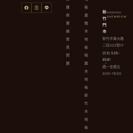
建
板
新
HSINCHU
商
基
竹
SHOWROOM
實
隆
門
市
績
木
新竹市東大路
常
地
二段353號1F
見
板
(03) 535-
問
桃
8581
題
園
週一至週五
木
9:00–18:00
地
板
新
竹
木
地
板