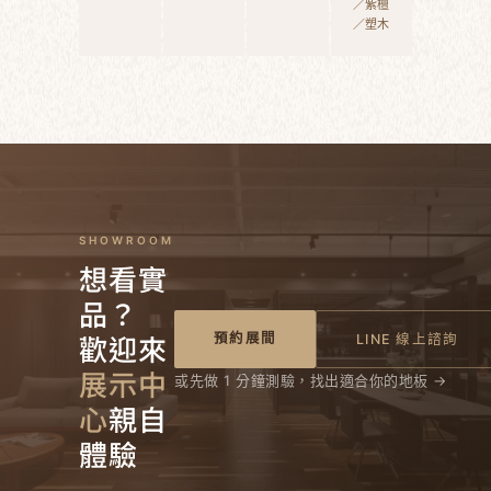
／紫檀
／塑木
SHOWROOM
想看實
品？
歡迎來
預約展間
LINE 線上諮詢
展示中
或先做 1 分鐘測驗，找出適合你的地板 →
心
親自
體驗