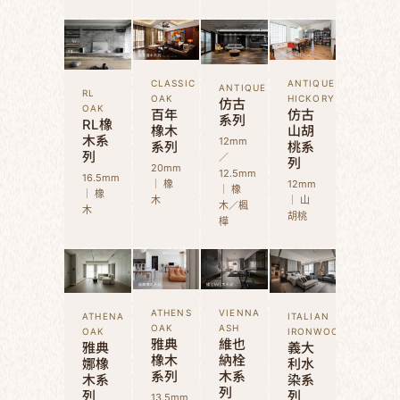
CLASSIC
ANTIQUE
ANTIQUE
RL
OAK
HICKORY
仿古
OAK
百年
仿古
系列
RL橡
橡木
山胡
木系
12mm
系列
桃系
列
／
列
20mm
12.5mm
16.5mm
｜ 橡
12mm
｜ 橡
｜ 橡
木
｜ 山
木／楓
木
胡桃
樺
ATHENS
VIENNA
ATHENA
ITALIAN
OAK
ASH
OAK
IRONWOOD
雅典
維也
雅典
義大
橡木
納栓
娜橡
利水
系列
木系
木系
染系
列
列
列
13.5mm