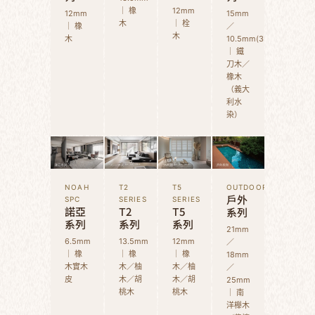
｜ 橡
12mm
12mm
15mm
木
｜ 栓
｜ 橡
／
木
木
10.5mm(3D)
｜ 鐵
刀木／
橡木
（義大
利水
染）
NOAH
T2
T5
OUTDOOR
戶外
SPC
SERIES
SERIES
諾亞
T2
T5
系列
系列
系列
系列
21mm
6.5mm
13.5mm
12mm
／
｜ 橡
｜ 橡
｜ 橡
18mm
木實木
木／柚
木／柚
／
皮
木／胡
木／胡
25mm
桃木
桃木
｜ 南
洋櫸木