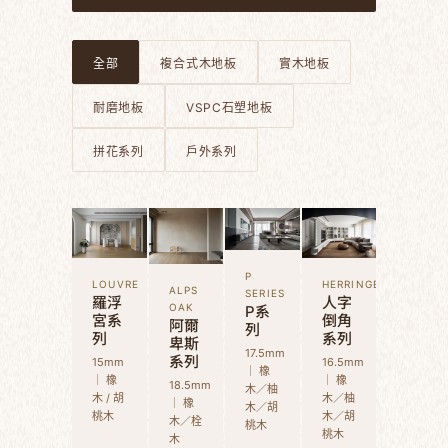
全部
複合式木地板
實木地板
耐磨地板
VSPC石塑地板
拼花系列
戶外系列
P
LOUVRE
HERRINGBONE
ALPS
SERIES
羅浮
人字
P系
OAK
宮系
倒角
阿爾
列
列
系列
卑斯
17.5mm
系列
15mm
16.5mm
｜ 橡
｜ 橡
｜ 橡
18.5mm
木／柚
木 / 胡
木／柚
｜ 橡
木／胡
桃木
木／胡
木／栓
桃木
桃木
木