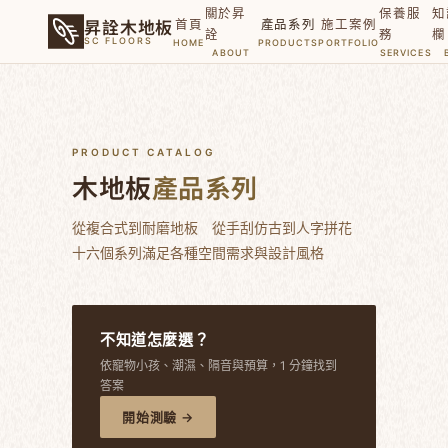
關於昇
保養服
知
昇詮木地板
首頁
產品系列
施工案例
詮
務
欄
SC FLOORS
HOME
PRODUCTS
PORTFOLIO
ABOUT
SERVICES
PRODUCT CATALOG
木地板
產品系列
從複合式到耐磨地板 從手刮仿古到人字拼花
十六個系列滿足各種空間需求與設計風格
不知道怎麼選？
依寵物小孩、潮濕、隔音與預算，1 分鐘找到
答案
開始測驗 →