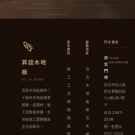
更
服
門市資訊
多
務
資
地
訊
區
台
TAIPEI
昇詮木地
北
SHOWROOM
施
台
門
板
市
工
北
SC FLOORS
台北市松山區
工
木
昇詮木地板擁有二
民生東路四段
法
地
十餘年木地板專業
112巷5弄7號
保
板
1F
經驗，從選材、施
固
新
工到售後保養，木
(02) 2547-
與
北
2336
地板施工服務遍及
品
木
週一至週五
全台各縣市。
9:00–18:00
質
地