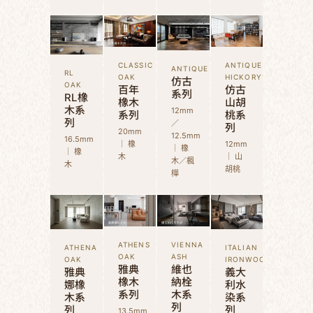
CLASSIC
ANTIQUE
ANTIQUE
RL
OAK
HICKORY
仿古
OAK
百年
仿古
系列
RL橡
橡木
山胡
木系
12mm
系列
桃系
列
／
列
20mm
12.5mm
16.5mm
｜ 橡
12mm
｜ 橡
｜ 橡
木
｜ 山
木／楓
木
胡桃
樺
ATHENS
VIENNA
ATHENA
ITALIAN
OAK
ASH
OAK
IRONWOOD
雅典
維也
雅典
義大
橡木
納栓
娜橡
利水
系列
木系
木系
染系
列
列
列
13.5mm