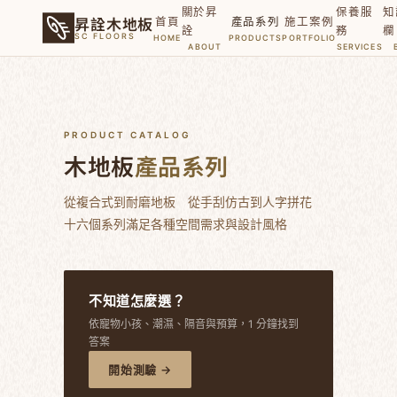
關於昇
保養服
知
昇詮木地板
首頁
產品系列
施工案例
詮
務
欄
SC FLOORS
HOME
PRODUCTS
PORTFOLIO
ABOUT
SERVICES
PRODUCT CATALOG
木地板
產品系列
從複合式到耐磨地板 從手刮仿古到人字拼花
十六個系列滿足各種空間需求與設計風格
不知道怎麼選？
依寵物小孩、潮濕、隔音與預算，1 分鐘找到
答案
開始測驗 →