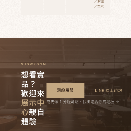
／紫檀
／塑木
SHOWROOM
想看實
品？
歡迎來
預約展間
LINE 線上諮詢
展示中
或先做 1 分鐘測驗，找出適合你的地板 →
心
親自
體驗