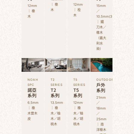
｜ 橡
12mm
12mm
15mm
木
｜ 栓
｜ 橡
／
木
木
10.5mm(3D)
｜ 鐵
刀木／
橡木
（義大
利水
染）
NOAH
T2
T5
OUTDOOR
戶外
SPC
SERIES
SERIES
諾亞
T2
T5
系列
系列
系列
系列
21mm
6.5mm
13.5mm
12mm
／
｜ 橡
｜ 橡
｜ 橡
18mm
木實木
木／柚
木／柚
／
皮
木／胡
木／胡
25mm
桃木
桃木
｜ 南
洋櫸木