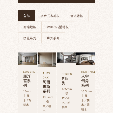
全部
複合式木地板
實木地板
耐磨地板
VSPC石塑地板
拼花系列
戶外系列
P
LOUVRE
HERRINGBONE
ALPS
SERIES
羅浮
人字
P系
OAK
宮系
倒角
阿爾
列
列
系列
卑斯
17.5mm
系列
15mm
16.5mm
｜ 橡
｜ 橡
｜ 橡
18.5mm
木／柚
木 / 胡
木／柚
｜ 橡
木／胡
桃木
木／胡
木／栓
桃木
桃木
木