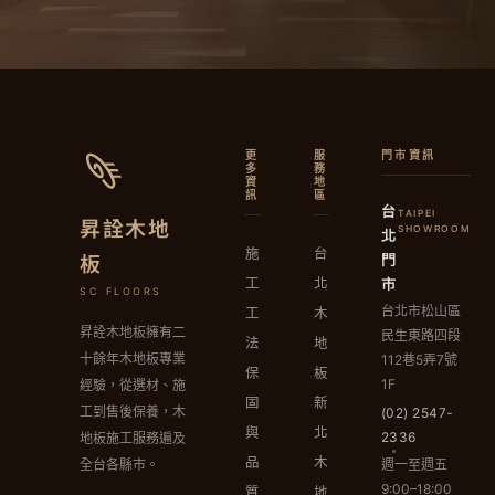
更
服
門市資訊
多
務
資
地
訊
區
台
TAIPEI
昇詮木地
北
SHOWROOM
施
台
門
板
市
工
北
SC FLOORS
台北市松山區
工
木
昇詮木地板擁有二
民生東路四段
法
地
十餘年木地板專業
112巷5弄7號
保
板
1F
經驗，從選材、施
固
新
工到售後保養，木
(02) 2547-
與
北
2336
地板施工服務遍及
品
木
週一至週五
全台各縣市。
9:00–18:00
質
地