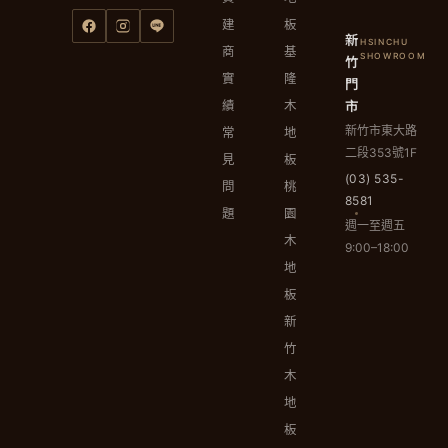
建
板
新
HSINCHU
商
基
竹
SHOWROOM
實
隆
門
市
績
木
新竹市東大路
常
地
二段353號1F
見
板
(03) 535-
問
桃
8581
題
園
週一至週五
木
9:00–18:00
地
板
新
竹
木
地
板