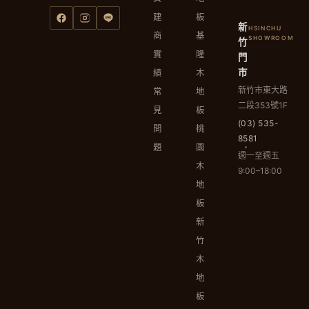
建
板
新
HSINCHU
商
基
SHOWROOM
竹
實
隆
門
市
績
木
新竹市東大路
常
地
二段353號1F
見
板
(03) 535-
問
桃
8581
題
園
週一至週五
木
9:00–18:00
地
板
新
竹
木
地
板