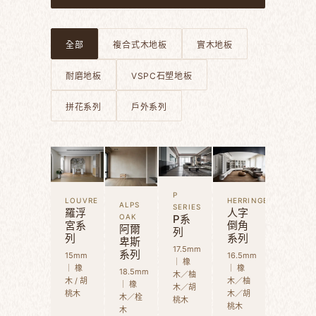
全部
複合式木地板
實木地板
耐磨地板
VSPC石塑地板
拼花系列
戶外系列
P
LOUVRE
HERRINGBONE
ALPS
SERIES
羅浮
人字
OAK
P系
宮系
倒角
阿爾
列
列
系列
卑斯
17.5mm
系列
15mm
16.5mm
｜ 橡
｜ 橡
｜ 橡
18.5mm
木／柚
木 / 胡
木／柚
｜ 橡
木／胡
桃木
木／胡
木／栓
桃木
桃木
木