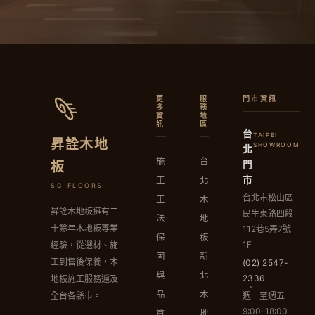
更
服
門市資訊
多
務
資
地
訊
區
台
TAIPEI
昇詮木地
SHOWROOM
北
施
台
門
板
市
工
北
SC FLOORS
台北市松山區
工
木
昇詮木地板擁有二
民生東路四段
法
地
十餘年木地板專業
112巷5弄7號
保
板
1F
經驗，從選材、施
固
新
工到售後保養，木
(02) 2547-
與
北
2336
地板施工服務遍及
品
木
週一至週五
全台各縣市。
9:00–18:00
質
地