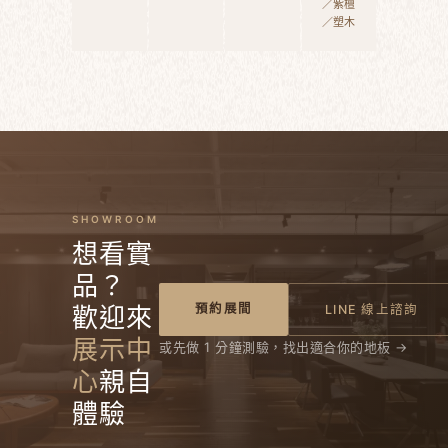
／紫檀
／塑木
SHOWROOM
想看實
品？
預約展間
歡迎來
LINE 線上諮詢
展示中
或先做 1 分鐘測驗，找出適合你的地板 →
心
親自
體驗