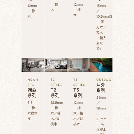
｜ 橡
12mm
12mm
15mm
木
｜ 栓
｜ 橡
／
木
木
10.5mm(3D)
｜ 鐵
刀木／
橡木
（義大
利水
染）
NOAH
T2
T5
OUTDOOR
戶外
SPC
SERIES
SERIES
諾亞
T2
T5
系列
系列
系列
系列
21mm
6.5mm
13.5mm
12mm
／
｜ 橡
｜ 橡
｜ 橡
18mm
木實木
木／柚
木／柚
／
皮
木／胡
木／胡
25mm
桃木
桃木
｜ 南
洋櫸木