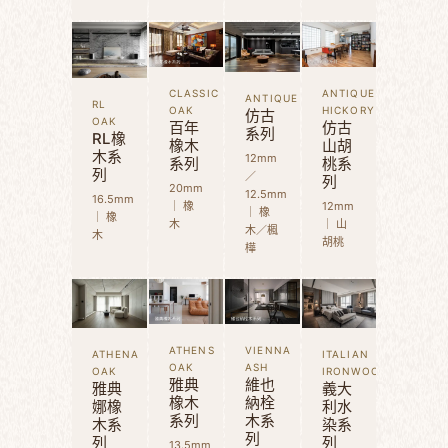
CLASSIC
ANTIQUE
ANTIQUE
RL
OAK
HICKORY
仿古
OAK
百年
仿古
系列
RL橡
橡木
山胡
木系
12mm
系列
桃系
列
／
列
20mm
12.5mm
16.5mm
｜ 橡
12mm
｜ 橡
｜ 橡
木
｜ 山
木／楓
木
胡桃
樺
ATHENS
VIENNA
ATHENA
ITALIAN
OAK
ASH
OAK
IRONWOOD
雅典
維也
雅典
義大
橡木
納栓
娜橡
利水
系列
木系
木系
染系
列
列
列
13.5mm