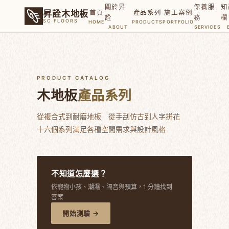
關於昇
保養服
知
首頁
產品系列
施工案例
昇詮木地板
詮
務
欄
SC FLOORS
HOME
PRODUCTS
PORTFOLIO
ABOUT
SERVICES
PRODUCT CATALOG
木地板
產品系列
從複合式到耐磨地板 從手刮仿古到人字拼花
十六個系列滿足各種空間需求與設計風格
不知道怎麼選？
依寵物小孩、潮濕、隔音與預算，1 分鐘找到
答案
開始測驗 →