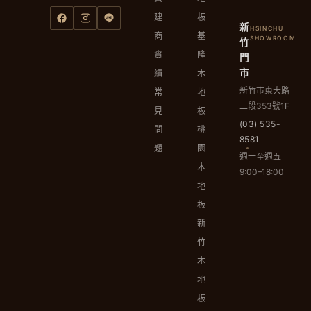
建
板
新
HSINCHU
商
基
SHOWROOM
竹
實
隆
門
市
績
木
新竹市東大路
常
地
二段353號1F
見
板
(03) 535-
問
桃
8581
題
園
週一至週五
木
9:00–18:00
地
板
新
竹
木
地
板