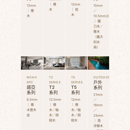
｜ 橡
12mm
12mm
15mm
木
｜ 栓
｜ 橡
／
木
木
10.5mm(3D)
｜ 鐵
刀木／
橡木
（義大
利水
染）
NOAH
T2
T5
OUTDOOR
戶外
SPC
SERIES
SERIES
諾亞
T2
T5
系列
系列
系列
系列
21mm
6.5mm
13.5mm
12mm
／
｜ 橡
｜ 橡
｜ 橡
18mm
木實木
木／柚
木／柚
／
皮
木／胡
木／胡
25mm
桃木
桃木
｜ 南
洋櫸木