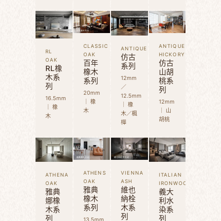
CLASSIC
ANTIQUE
ANTIQUE
RL
OAK
HICKORY
仿古
OAK
百年
仿古
系列
RL橡
橡木
山胡
木系
12mm
系列
桃系
列
／
列
20mm
12.5mm
16.5mm
｜ 橡
12mm
｜ 橡
｜ 橡
木
｜ 山
木／楓
木
胡桃
樺
ATHENS
VIENNA
ATHENA
ITALIAN
OAK
ASH
OAK
IRONWOOD
雅典
維也
雅典
義大
橡木
納栓
娜橡
利水
系列
木系
木系
染系
列
列
列
13.5mm