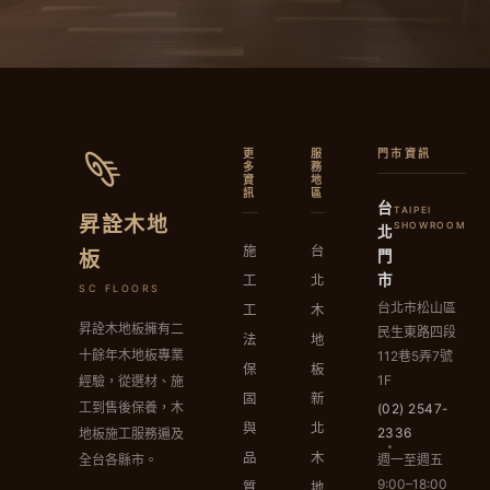
更
服
門市資訊
多
務
資
地
訊
區
台
TAIPEI
昇詮木地
SHOWROOM
北
施
台
門
板
市
工
北
SC FLOORS
台北市松山區
工
木
昇詮木地板擁有二
民生東路四段
法
地
十餘年木地板專業
112巷5弄7號
保
板
1F
經驗，從選材、施
固
新
工到售後保養，木
(02) 2547-
與
北
2336
地板施工服務遍及
品
木
週一至週五
全台各縣市。
9:00–18:00
質
地