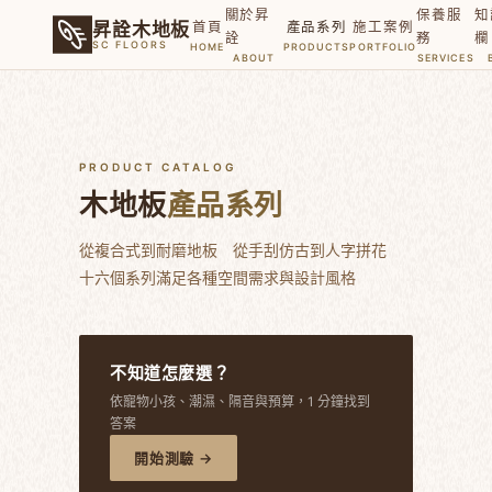
關於昇
保養服
知
首頁
產品系列
施工案例
昇詮木地板
詮
務
欄
SC FLOORS
HOME
PRODUCTS
PORTFOLIO
ABOUT
SERVICES
PRODUCT CATALOG
木地板
產品系列
從複合式到耐磨地板 從手刮仿古到人字拼花
十六個系列滿足各種空間需求與設計風格
不知道怎麼選？
依寵物小孩、潮濕、隔音與預算，1 分鐘找到
答案
開始測驗 →