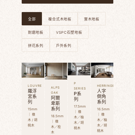
全部
複合式木地板
實木地板
耐磨地板
VSPC石塑地板
拼花系列
戶外系列
P
LOUVRE
HERRINGBONE
ALPS
SERIES
羅浮
人字
OAK
P系
宮系
倒角
阿爾
列
列
系列
卑斯
17.5mm
系列
15mm
16.5mm
｜ 橡
｜ 橡
｜ 橡
18.5mm
木／柚
木 / 胡
木／柚
｜ 橡
木／胡
桃木
木／胡
木／栓
桃木
桃木
木