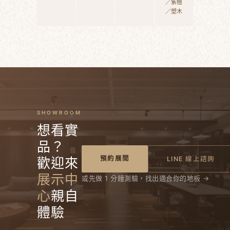
／紫檀
／塑木
SHOWROOM
想看實
品？
預約展間
歡迎來
LINE 線上諮詢
展示中
或先做 1 分鐘測驗，找出適合你的地板 →
心
親自
體驗