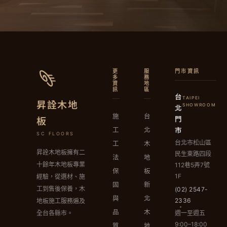
更
服
門市資訊
多
務
資
地
訊
區
台
TAIPEI
昇詮木地
北
SHOWROOM
施
台
門
板
市
工
北
SC FLOORS
台北市松山區
工
木
昇詮木地板擁有二
民生東路四段
法
地
十餘年木地板專業
112巷5弄7號
保
板
1F
經驗，從選材、施
固
新
工到售後保養，木
(02) 2547-
與
北
2336
地板施工服務遍及
品
木
週一至週五
全台各縣市。
9:00–18:00
質
地