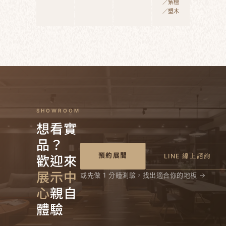
／紫檀
／塑木
SHOWROOM
想看實
品？
歡迎來
預約展間
LINE 線上諮詢
展示中
或先做 1 分鐘測驗，找出適合你的地板 →
心
親自
體驗