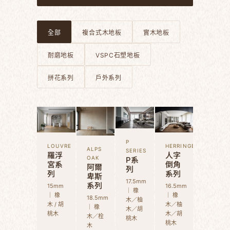
全部
複合式木地板
實木地板
耐磨地板
VSPC石塑地板
拼花系列
戶外系列
P
LOUVRE
HERRINGBONE
ALPS
SERIES
羅浮
人字
P系
OAK
宮系
倒角
阿爾
列
列
系列
卑斯
17.5mm
系列
15mm
16.5mm
｜ 橡
｜ 橡
｜ 橡
18.5mm
木／柚
木 / 胡
木／柚
｜ 橡
木／胡
桃木
木／胡
木／栓
桃木
桃木
木