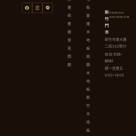
建
板
新
HSINCHU
商
基
竹
SHOWROOM
實
隆
門
市
績
木
新竹市東大路
常
地
二段353號1F
見
板
(03) 535-
問
桃
8581
題
園
週一至週五
木
9:00–18:00
地
板
新
竹
木
地
板