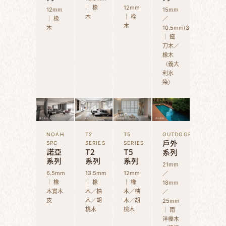
｜ 橡
12mm
12mm
15mm
木
｜ 栓
｜ 橡
／
木
木
10.5mm(3D)
｜ 鐵
刀木／
橡木
（義大
利水
染）
NOAH
T2
T5
OUTDOOR
戶外
SPC
SERIES
SERIES
諾亞
T2
T5
系列
系列
系列
系列
21mm
6.5mm
13.5mm
12mm
／
｜ 橡
｜ 橡
｜ 橡
18mm
木實木
木／柚
木／柚
／
皮
木／胡
木／胡
25mm
桃木
桃木
｜ 南
洋櫸木