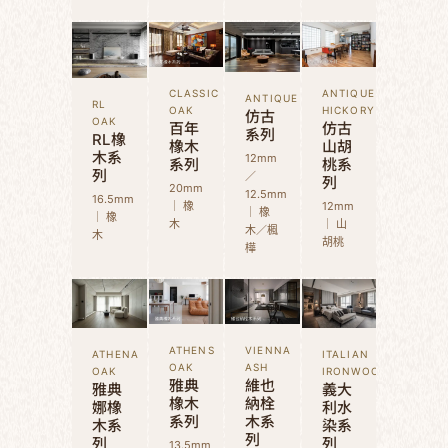
CLASSIC
ANTIQUE
ANTIQUE
RL
OAK
HICKORY
仿古
OAK
百年
仿古
系列
RL橡
橡木
山胡
木系
12mm
系列
桃系
列
／
列
20mm
12.5mm
16.5mm
｜ 橡
12mm
｜ 橡
｜ 橡
木
｜ 山
木／楓
木
胡桃
樺
ATHENS
VIENNA
ATHENA
ITALIAN
OAK
ASH
OAK
IRONWOOD
雅典
維也
雅典
義大
橡木
納栓
娜橡
利水
系列
木系
木系
染系
列
列
列
13.5mm