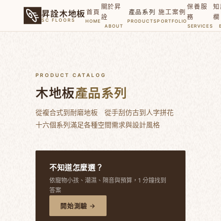
關於昇
保養服
知
昇詮木地板
首頁
產品系列
施工案例
詮
務
欄
SC FLOORS
HOME
PRODUCTS
PORTFOLIO
ABOUT
SERVICES
PRODUCT CATALOG
木地板
產品系列
從複合式到耐磨地板 從手刮仿古到人字拼花
十六個系列滿足各種空間需求與設計風格
不知道怎麼選？
依寵物小孩、潮濕、隔音與預算，1 分鐘找到
答案
開始測驗 →