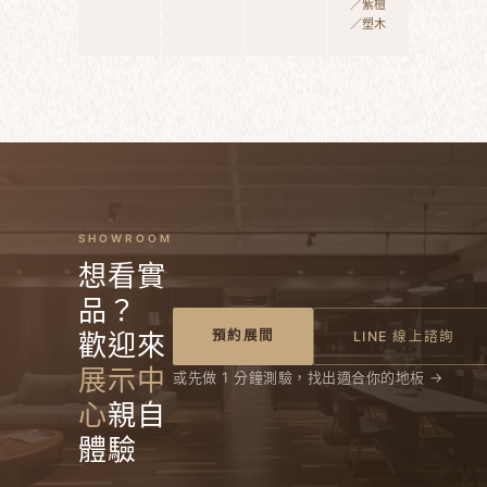
／紫檀
／塑木
SHOWROOM
想看實
品？
預約展間
歡迎來
LINE 線上諮詢
展示中
或先做 1 分鐘測驗，找出適合你的地板 →
心
親自
體驗