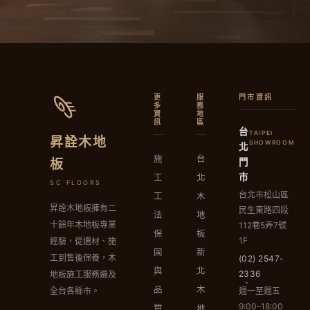
更
服
門市資訊
多
務
資
地
訊
區
台
TAIPEI
昇詮木地
SHOWROOM
北
施
台
門
板
市
工
北
SC FLOORS
台北市松山區
工
木
昇詮木地板擁有二
民生東路四段
法
地
十餘年木地板專業
112巷5弄7號
保
板
1F
經驗，從選材、施
固
新
工到售後保養，木
(02) 2547-
與
北
2336
地板施工服務遍及
品
木
週一至週五
全台各縣市。
9:00–18:00
質
地