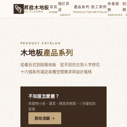
關於昇
保養服
知
首頁
產品系列
施工案例
昇詮木地板
詮
務
欄
SC FLOORS
HOME
PRODUCTS
PORTFOLIO
ABOUT
SERVICES
PRODUCT CATALOG
木地板
產品系列
從複合式到耐磨地板 從手刮仿古到人字拼花
十六個系列滿足各種空間需求與設計風格
不知道怎麼選？
依寵物小孩、潮濕、隔音與預算，1 分鐘找到
答案
開始測驗 →