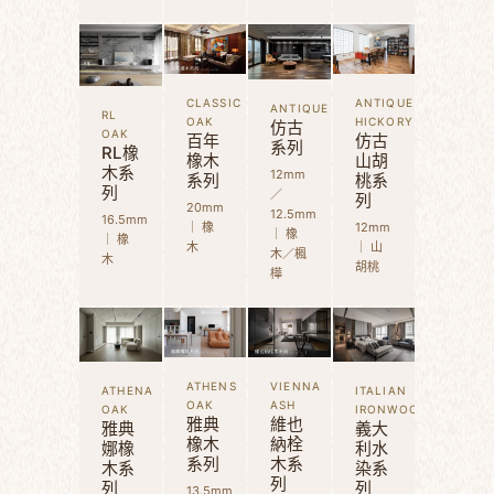
CLASSIC
ANTIQUE
ANTIQUE
RL
OAK
HICKORY
仿古
OAK
百年
仿古
系列
RL橡
橡木
山胡
木系
12mm
系列
桃系
列
／
列
20mm
12.5mm
16.5mm
｜ 橡
12mm
｜ 橡
｜ 橡
木
｜ 山
木／楓
木
胡桃
樺
ATHENS
VIENNA
ATHENA
ITALIAN
OAK
ASH
OAK
IRONWOOD
雅典
維也
雅典
義大
橡木
納栓
娜橡
利水
系列
木系
木系
染系
列
列
列
13.5mm