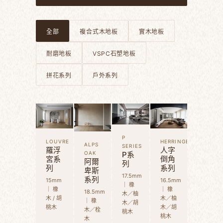
全部
複合式木地板
實木地板
耐磨地板
VSPC石塑地板
拼花系列
戶外系列
P
LOUVRE
HERRINGBONE
ALPS
SERIES
羅浮
人字
OAK
P系
宮系
倒角
阿爾
列
列
系列
卑斯
17.5mm
系列
15mm
16.5mm
｜ 橡
｜ 橡
｜ 橡
18.5mm
木／柚
木 / 胡
木／柚
｜ 橡
木／胡
桃木
木／胡
木／栓
桃木
桃木
木