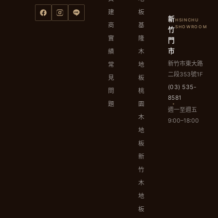
建
板
新
HSINCHU
商
基
SHOWROOM
竹
實
隆
門
市
績
木
新竹市東大路
常
地
二段353號1F
見
板
(03) 535-
問
桃
8581
題
園
週一至週五
木
9:00–18:00
地
板
新
竹
木
地
板