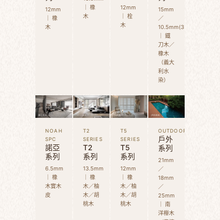
｜ 橡
12mm
12mm
15mm
木
｜ 栓
｜ 橡
／
木
木
10.5mm(3D)
｜ 鐵
刀木／
橡木
（義大
利水
染）
NOAH
T2
T5
OUTDOOR
戶外
SPC
SERIES
SERIES
諾亞
T2
T5
系列
系列
系列
系列
21mm
6.5mm
13.5mm
12mm
／
｜ 橡
｜ 橡
｜ 橡
18mm
木實木
木／柚
木／柚
／
皮
木／胡
木／胡
25mm
桃木
桃木
｜ 南
洋櫸木