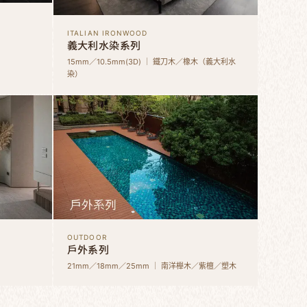
ITALIAN IRONWOOD
義大利水染系列
15mm／10.5mm(3D) ｜ 鐵刀木／橡木（義大利水
染）
OUTDOOR
戶外系列
21mm／18mm／25mm ｜ 南洋櫸木／紫檀／塑木