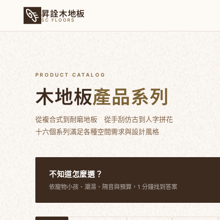
昇詮木地板
SC FLOORS
PRODUCT CATALOG
木地板
產品系列
從複合式到耐磨地板 從手刮仿古到人字拼花
十六個系列滿足各種空間需求與設計風格
不知道怎麼選？
依寵物小孩、潮濕、隔音與預算，1 分鐘找到答案