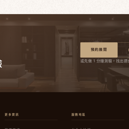
預約展間
驗
或先做 1 分鐘測驗，找出適
更多資訊
服務地區