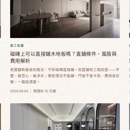
施工知識
磁磚上可以直接鋪木地板嗎？直鋪條件、風險與
費用解析
選
老屋翻新最省的做法：不拆磁磚直接鋪。但直鋪有三個前提——平
整、無空心、無滲水；哪些情況不能鋪、門會不會卡到、費用省在
哪，一篇說清楚。
2026.08.04 ｜ 閱讀約 10 分鐘