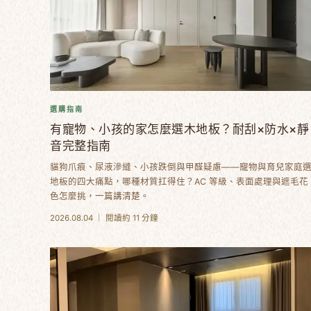
選購指南
有寵物、小孩的家怎麼選木地板？耐刮×防水×靜
音完整指南
貓狗爪痕、尿液滲縫、小孩跌倒與甲醛疑慮——寵物與育兒家庭
地板的四大痛點，哪種材質扛得住？AC 等級、表面處理與遮毛花
色怎麼挑，一篇講清楚。
2026.08.04 ｜ 閱讀約 11 分鐘