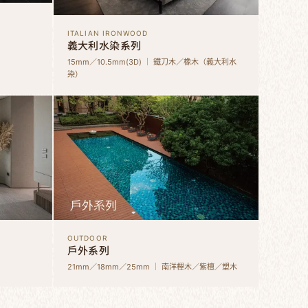
ITALIAN IRONWOOD
義大利水染系列
15mm／10.5mm(3D) ｜ 鐵刀木／橡木（義大利水
染）
OUTDOOR
戶外系列
21mm／18mm／25mm ｜ 南洋櫸木／紫檀／塑木