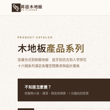
昇詮木地板
SC FLOORS
PRODUCT CATALOG
木地板
產品系列
從複合式到耐磨地板 從手刮仿古到人字拼花
十六個系列滿足各種空間需求與設計風格
不知道怎麼選？
依寵物小孩、潮濕、隔音與預算，1 分鐘找到答案