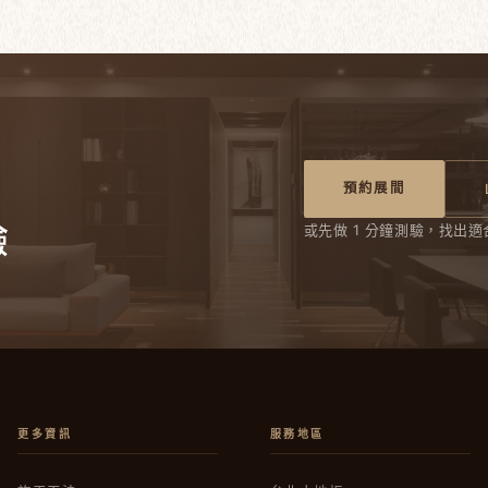
預約展間
驗
或先做 1 分鐘測驗，找出適
更多資訊
服務地區