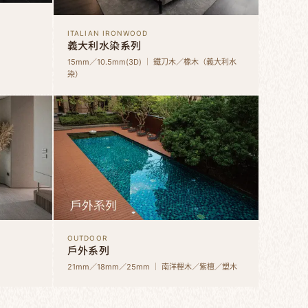
ITALIAN IRONWOOD
義大利水染系列
15mm／10.5mm(3D) ｜ 鐵刀木／橡木（義大利水
染）
OUTDOOR
戶外系列
21mm／18mm／25mm ｜ 南洋櫸木／紫檀／塑木