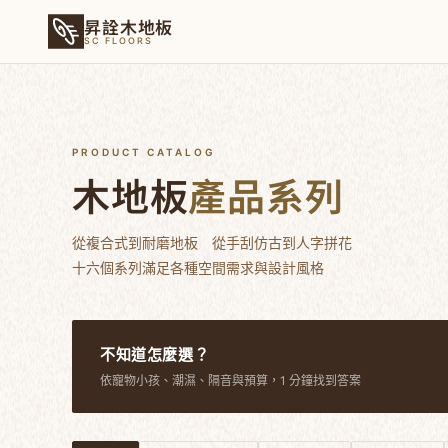
昇詮木地板
SC FLOORS
PRODUCT CATALOG
木地板
產品系列
從複合式到耐磨地板 從手刮仿古到人字拼花
十六個系列滿足各種空間需求與設計風格
不知道怎麼選？
依寵物小孩、潮濕、隔音與預算，1 分鐘找到答案