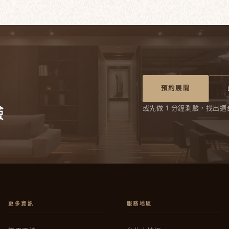
預約展間
驗
或先做 1 分鐘測驗，找出適
更多資訊
服務地區