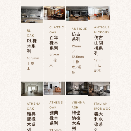
CLASSIC
ANTIQUE
ANTIQUE
RL
OAK
HICKORY
仿古
OAK
百年
仿古
系列
RL橡
橡木
山胡
木系
12mm
系列
桃系
列
／
列
20mm
12.5mm
16.5mm
｜ 橡
12mm
｜ 橡
｜ 橡
木
｜ 山
木／楓
木
胡桃
樺
ATHENS
VIENNA
ATHENA
ITALIAN
OAK
ASH
OAK
IRONWOOD
雅典
維也
雅典
義大
橡木
納栓
娜橡
利水
系列
木系
木系
染系
列
列
列
13.5mm