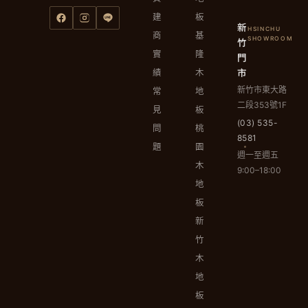
建
板
新
HSINCHU
商
基
竹
SHOWROOM
實
隆
門
市
績
木
新竹市東大路
常
地
二段353號1F
見
板
(03) 535-
問
桃
8581
題
園
週一至週五
木
9:00–18:00
地
板
新
竹
木
地
板