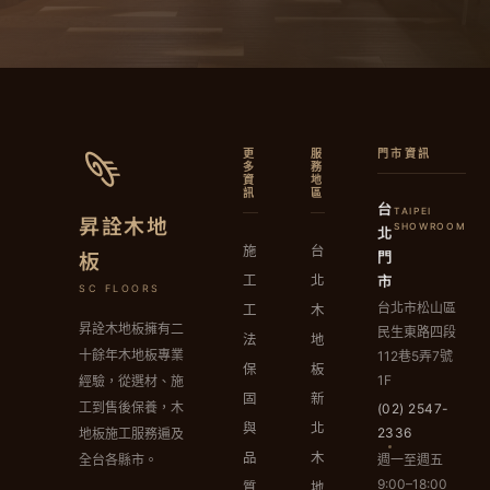
更
服
門市資訊
多
務
資
地
訊
區
台
TAIPEI
昇詮木地
北
SHOWROOM
施
台
門
板
市
工
北
SC FLOORS
台北市松山區
工
木
昇詮木地板擁有二
民生東路四段
法
地
十餘年木地板專業
112巷5弄7號
保
板
1F
經驗，從選材、施
固
新
工到售後保養，木
(02) 2547-
與
北
2336
地板施工服務遍及
品
木
週一至週五
全台各縣市。
9:00–18:00
質
地