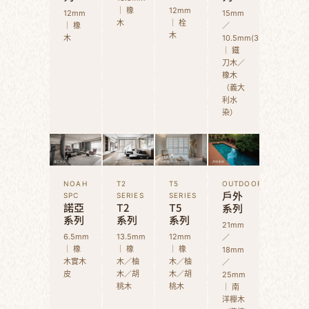
｜ 橡
12mm
12mm
15mm
木
｜ 栓
｜ 橡
／
木
木
10.5mm(3D)
｜ 鐵
刀木／
橡木
（義大
利水
染）
NOAH
T2
T5
OUTDOOR
戶外
SPC
SERIES
SERIES
諾亞
T2
T5
系列
系列
系列
系列
21mm
6.5mm
13.5mm
12mm
／
｜ 橡
｜ 橡
｜ 橡
18mm
木實木
木／柚
木／柚
／
皮
木／胡
木／胡
25mm
桃木
桃木
｜ 南
洋櫸木