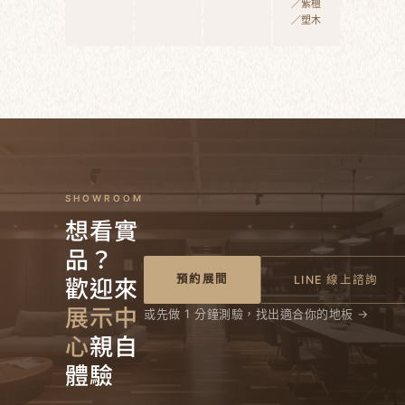
／紫檀
／塑木
SHOWROOM
想看實
品？
歡迎來
預約展間
LINE 線上諮詢
展示中
或先做 1 分鐘測驗，找出適合你的地板 →
心
親自
體驗