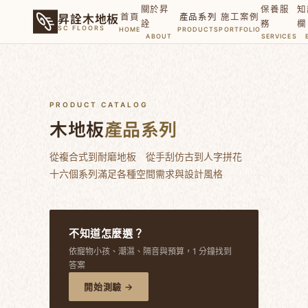
關於昇
保養服
知
昇詮木地板
首頁
產品系列
施工案例
詮
務
欄
SC FLOORS
HOME
PRODUCTS
PORTFOLIO
ABOUT
SERVICES
PRODUCT CATALOG
木地板
產品系列
從複合式到耐磨地板 從手刮仿古到人字拼花
十六個系列滿足各種空間需求與設計風格
不知道怎麼選？
依寵物小孩、潮濕、隔音與預算，1 分鐘找到
答案
開始測驗 →