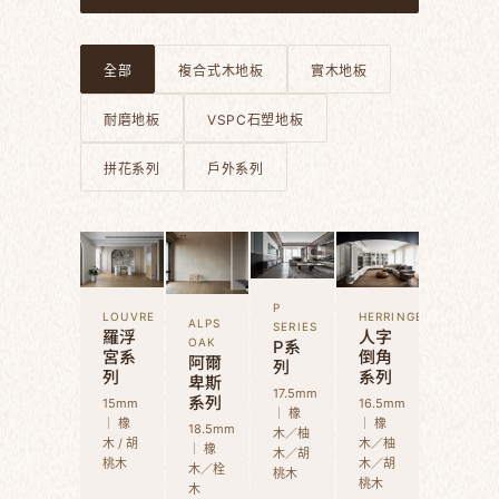
全部
複合式木地板
實木地板
耐磨地板
VSPC石塑地板
拼花系列
戶外系列
P
LOUVRE
HERRINGBONE
ALPS
SERIES
羅浮
人字
P系
OAK
宮系
倒角
阿爾
列
列
系列
卑斯
17.5mm
系列
15mm
16.5mm
｜ 橡
｜ 橡
｜ 橡
18.5mm
木／柚
木 / 胡
木／柚
｜ 橡
木／胡
桃木
木／胡
木／栓
桃木
桃木
木