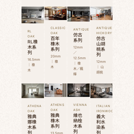
CLASSIC
ANTIQUE
ANTIQUE
RL
OAK
HICKORY
仿古
OAK
百年
仿古
系列
RL橡
橡木
山胡
木系
12mm
系列
桃系
列
／
列
20mm
12.5mm
16.5mm
｜ 橡
12mm
｜ 橡
｜ 橡
木
｜ 山
木／楓
木
胡桃
樺
ATHENS
VIENNA
ATHENA
ITALIAN
OAK
ASH
OAK
IRONWOOD
雅典
維也
雅典
義大
橡木
納栓
娜橡
利水
系列
木系
木系
染系
列
列
列
13.5mm