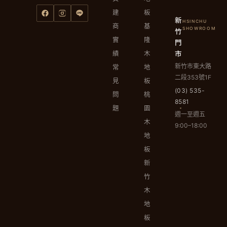
建
板
新
HSINCHU
商
基
竹
SHOWROOM
實
隆
門
市
績
木
新竹市東大路
常
地
二段353號1F
見
板
(03) 535-
問
桃
8581
題
園
週一至週五
木
9:00–18:00
地
板
新
竹
木
地
板