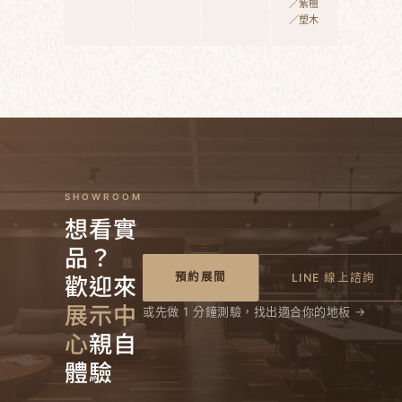
／紫檀
／塑木
SHOWROOM
想看實
品？
歡迎來
預約展間
LINE 線上諮詢
展示中
或先做 1 分鐘測驗，找出適合你的地板 →
心
親自
體驗