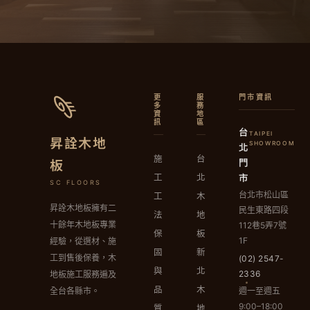
更
服
門市資訊
多
務
資
地
訊
區
台
TAIPEI
昇詮木地
北
SHOWROOM
施
台
門
板
市
工
北
SC FLOORS
台北市松山區
工
木
昇詮木地板擁有二
民生東路四段
法
地
十餘年木地板專業
112巷5弄7號
保
板
1F
經驗，從選材、施
固
新
工到售後保養，木
(02) 2547-
與
北
2336
地板施工服務遍及
品
木
週一至週五
全台各縣市。
9:00–18:00
質
地