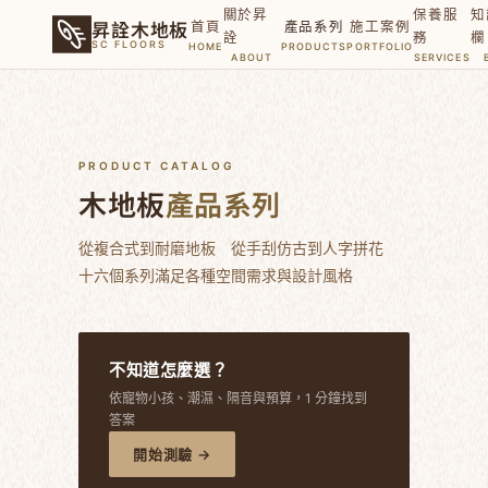
關於昇
保養服
知
昇詮木地板
首頁
產品系列
施工案例
詮
務
欄
SC FLOORS
HOME
PRODUCTS
PORTFOLIO
ABOUT
SERVICES
PRODUCT CATALOG
木地板
產品系列
從複合式到耐磨地板 從手刮仿古到人字拼花
十六個系列滿足各種空間需求與設計風格
不知道怎麼選？
依寵物小孩、潮濕、隔音與預算，1 分鐘找到
答案
開始測驗 →