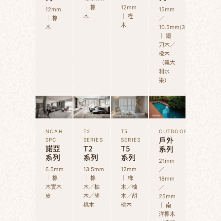
｜ 橡
12mm
12mm
15mm
木
｜ 栓
｜ 橡
／
木
木
10.5mm(3D)
｜ 鐵
刀木／
橡木
（義大
利水
染）
NOAH
T2
T5
OUTDOOR
戶外
SPC
SERIES
SERIES
諾亞
T2
T5
系列
系列
系列
系列
21mm
6.5mm
13.5mm
12mm
／
｜ 橡
｜ 橡
｜ 橡
18mm
木實木
木／柚
木／柚
／
皮
木／胡
木／胡
25mm
桃木
桃木
｜ 南
洋櫸木