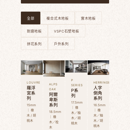
全部
複合式木地板
實木地板
耐磨地板
VSPC石塑地板
拼花系列
戶外系列
P
LOUVRE
HERRINGBONE
ALPS
SERIES
羅浮
人字
P系
OAK
宮系
倒角
阿爾
列
列
系列
卑斯
17.5mm
系列
15mm
16.5mm
｜ 橡
｜ 橡
｜ 橡
18.5mm
木／柚
木 / 胡
木／柚
｜ 橡
木／胡
桃木
木／胡
木／栓
桃木
桃木
木