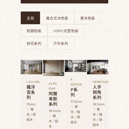
全部
複合式木地板
實木地板
耐磨地板
VSPC石塑地板
拼花系列
戶外系列
P
LOUVRE
HERRINGBONE
ALPS
SERIES
羅浮
人字
P系
OAK
宮系
倒角
阿爾
列
列
系列
卑斯
17.5mm
系列
15mm
16.5mm
｜ 橡
｜ 橡
｜ 橡
18.5mm
木／柚
木 / 胡
木／柚
｜ 橡
木／胡
桃木
木／胡
木／栓
桃木
桃木
木