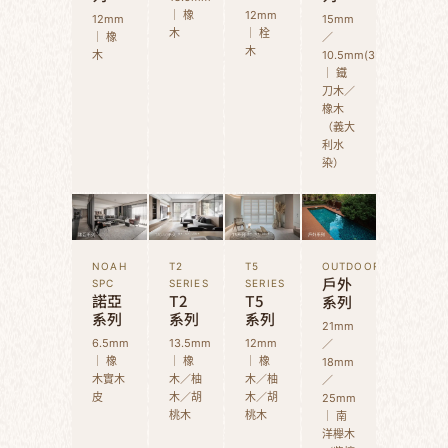
｜ 橡
12mm
12mm
15mm
木
｜ 栓
｜ 橡
／
木
木
10.5mm(3D)
｜ 鐵
刀木／
橡木
（義大
利水
染）
NOAH
T2
T5
OUTDOOR
戶外
SPC
SERIES
SERIES
諾亞
T2
T5
系列
系列
系列
系列
21mm
6.5mm
13.5mm
12mm
／
｜ 橡
｜ 橡
｜ 橡
18mm
木實木
木／柚
木／柚
／
皮
木／胡
木／胡
25mm
桃木
桃木
｜ 南
洋櫸木