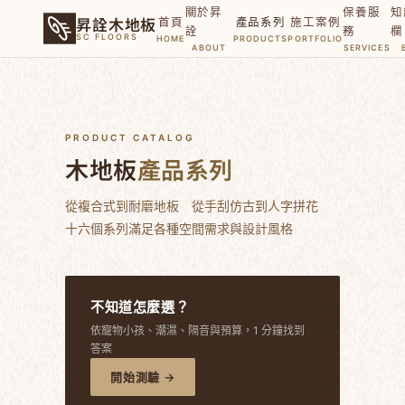
關於昇
保養服
知
昇詮木地板
首頁
產品系列
施工案例
詮
務
欄
SC FLOORS
HOME
PRODUCTS
PORTFOLIO
ABOUT
SERVICES
PRODUCT CATALOG
木地板
產品系列
從複合式到耐磨地板 從手刮仿古到人字拼花
十六個系列滿足各種空間需求與設計風格
不知道怎麼選？
依寵物小孩、潮濕、隔音與預算，1 分鐘找到
答案
開始測驗 →