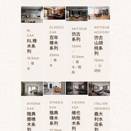
CLASSIC
ANTIQUE
ANTIQUE
RL
OAK
HICKORY
仿古
OAK
百年
仿古
系列
RL橡
橡木
山胡
木系
12mm
系列
桃系
列
／
列
20mm
12.5mm
16.5mm
｜ 橡
12mm
｜ 橡
｜ 橡
木
｜ 山
木／楓
木
胡桃
樺
ATHENS
VIENNA
ATHENA
ITALIAN
OAK
ASH
OAK
IRONWOOD
雅典
維也
雅典
義大
橡木
納栓
娜橡
利水
系列
木系
木系
染系
列
列
列
13.5mm