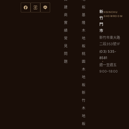
建
板
新
HSINCHU
商
基
竹
SHOWROOM
實
隆
門
市
績
木
新竹市東大路
常
地
二段353號1F
見
板
(03) 535-
問
桃
8581
題
園
週一至週五
木
9:00–18:00
地
板
新
竹
木
地
板