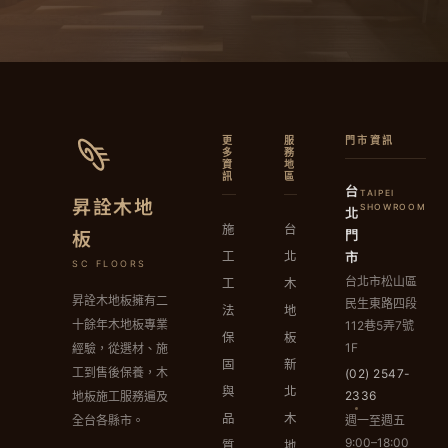
更
服
門市資訊
多
務
資
地
訊
區
台
TAIPEI
昇詮木地
北
SHOWROOM
施
台
門
板
市
工
北
SC FLOORS
台北市松山區
工
木
昇詮木地板擁有二
民生東路四段
法
地
十餘年木地板專業
112巷5弄7號
保
板
1F
經驗，從選材、施
固
新
工到售後保養，木
(02) 2547-
與
北
2336
地板施工服務遍及
品
木
週一至週五
全台各縣市。
9:00–18:00
質
地