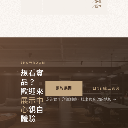
／紫檀
／塑木
SHOWROOM
想看實
品？
歡迎來
預約展間
LINE 線上諮詢
展示中
或先做 1 分鐘測驗，找出適合你的地板 →
心
親自
體驗