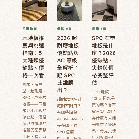
選購指南
價格指南
選購指南
木地板推
2026 超
SPC 石塑
薦與挑選
耐磨地板
地板是什
指南：5
優缺點與
麼？2026
大種類優
AC 等級
優缺點、
缺點、價
全解析：
災情與價
格一次看
跟 SPC
格完整評
比誰勝
估
實木、海島
出？
型、超耐磨、
SPC 地板
SPC、戶外木
100% 防水是
超耐磨地板到
地板——五種
真的嗎？會不
底耐不耐用？
常見木地板的
會有塑化劑？
有哪些缺點？
優缺點、價格
為什麼有人鋪
AC3/AC4/AC5
帶與依情境的
完膨拱？優缺
差在哪、跟
推薦答案完整
點、常見災情
SPC 怎麼
比較，看完就
原因與價格行
選，加上看懂