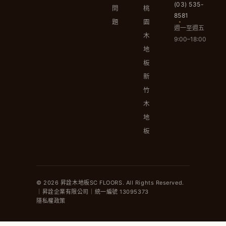
(03) 535-
問
桃
8581
題
園
週一至週五
木
9:00–18:00
地
板
新
竹
木
地
板
© 2026 昇詮木地板SC FLOORS. All Rights Reserved.
｜昇詮企業有限公司｜統一編號 13095373
隱私權政策