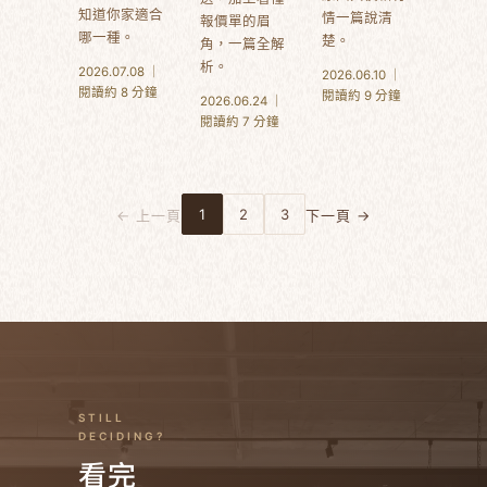
知道你家適合
情一篇說清
報價單的眉
哪一種。
楚。
角，一篇全解
析。
2026.07.08 ｜
2026.06.10 ｜
閱讀約 8 分鐘
閱讀約 9 分鐘
2026.06.24 ｜
閱讀約 7 分鐘
1
2
3
← 上一頁
下一頁 →
STILL
DECIDING?
看完