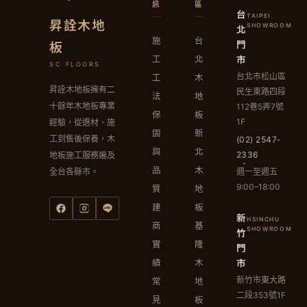
訊
區
台
TAIPEI
昇詮木地
北
SHOWROOM
施
台
門
板
市
工
北
SC FLOORS
台北市松山區
工
木
昇詮木地板擁有二
民生東路四段
法
地
十餘年木地板專業
112巷5弄7號
保
板
1F
經驗，從選材、施
固
新
工到售後保養，木
(02) 2547-
與
北
2336
地板施工服務遍及
品
木
週一至週五
全台各縣市。
9:00–18:00
質
地
建
板
新
HSINCHU
商
基
竹
SHOWROOM
實
隆
門
市
績
木
新竹市東大路
常
地
二段353號1F
見
板