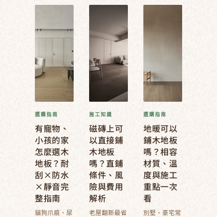
選購指南
施工知識
選購指南
有寵物、
磁磚上可
地暖可以
小孩的家
以直接鋪
鋪木地板
怎麼選木
木地板
嗎？相容
地板？耐
嗎？直鋪
材質、溫
刮×防水
條件、風
度與施工
×靜音完
險與費用
重點一次
整指南
解析
看
貓狗爪痕、尿
老屋翻新最省
別墅、豪宅常