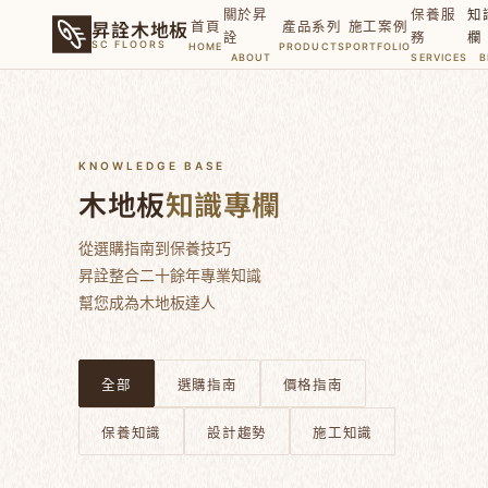
關於昇
保養服
知
昇詮木地板
首頁
產品系列
施工案例
詮
務
欄
SC FLOORS
HOME
PRODUCTS
PORTFOLIO
ABOUT
SERVICES
B
KNOWLEDGE BASE
木地板
知識專欄
從選購指南到保養技巧
昇詮整合二十餘年專業知識
幫您成為木地板達人
全部
選購指南
價格指南
保養知識
設計趨勢
施工知識