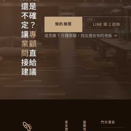
還是
不確
定？
預約展間
LINE 線上諮詢
讓
專
或先做 1 分鐘測驗，找出適合你的地板 →
業顧
問
直
接給
建議
更
服
門市資訊
多
務
資
地