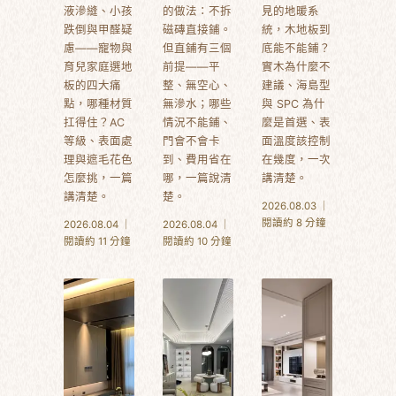
液滲縫、小孩
的做法：不拆
見的地暖系
跌倒與甲醛疑
磁磚直接鋪。
統，木地板到
慮——寵物與
但直鋪有三個
底能不能鋪？
育兒家庭選地
前提——平
實木為什麼不
板的四大痛
整、無空心、
建議、海島型
點，哪種材質
無滲水；哪些
與 SPC 為什
扛得住？AC
情況不能鋪、
麼是首選、表
等級、表面處
門會不會卡
面溫度該控制
理與遮毛花色
到、費用省在
在幾度，一次
怎麼挑，一篇
哪，一篇說清
講清楚。
講清楚。
楚。
2026.08.03 ｜
閱讀約 8 分鐘
2026.08.04 ｜
2026.08.04 ｜
閱讀約 11 分鐘
閱讀約 10 分鐘